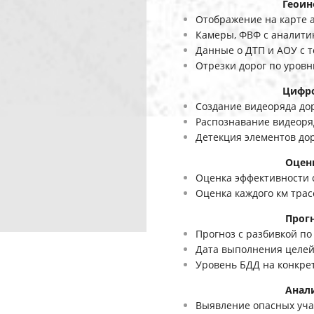
Геоинформацио
Отображение на карте 
Камеры, ФВФ с аналити
Данные о ДТП и АОУ с 
Отрезки дорог по уров
Цифровой двой
Создание видеоряда до
Распознавание видеоря
Детекция элементов до
Оценка Б
Оценка эффективности 
Оценка каждого км тра
Прогно
Прогноз с разбивкой по
Дата выполнения целе
Уровень БДД на конкре
Аналити
Выявление опасных уча