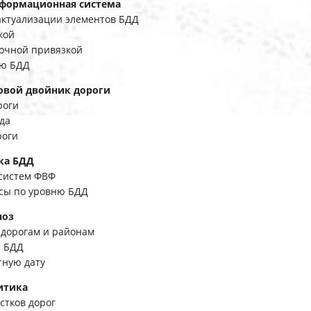
нная система
актуализации элементов БДД
кой
точной привязкой
ню БДД
ник дороги
роги
да
роги
ДД
систем ФВФ
ссы по уровню БДД
з
 дорогам и районам
й БДД
тную дату
ка
стков дорог