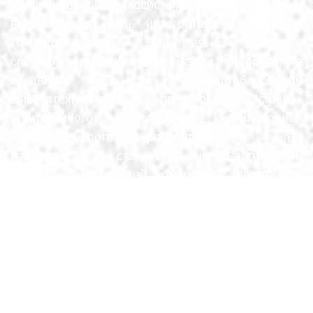
инновационной экосистемы ГК «Ростех»,
выполняющий роль интегратора и драйвера
технологического развития. Компания
специализируется на организации полного цикла
создания и масштабирования
высокотехнологичных проектов в сферах
программного обеспечения, авиационной
промышленности, робототехники, новых
материалов и станкостроения. Работая по
модели управляющей компании с портфелем
дочерних проектных фирм, она обеспечивает
централизованное стратегическое, финансовое
и операционное управление, что позволяет
достигать синергии и снижать издержки.
Важным аспектом деятельности является
активное взаимодействие с внешней