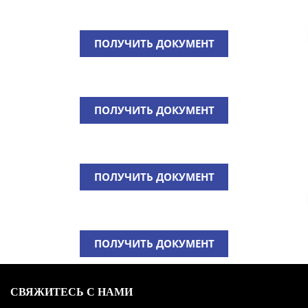
получение взяток и «откатов»
4. Указать ваше имя (по желанию).
наличие конфликта интересов у работников корпорации/
5. Указать контактные данные (по желанию).
ПОЛУЧИТЬ ДОКУМЕНТ
организаций корпорации и контрагентов
искажение бухгалтерской (финансовой) и управленческой
отчетности
ПОЛУЧИТЬ ДОКУМЕНТ
незаконные финансовые операции
ПОЛУЧИТЬ ДОКУМЕНТ
ПОЛУЧИТЬ ДОКУМЕНТ
СВЯЖИТЕСЬ С НАМИ