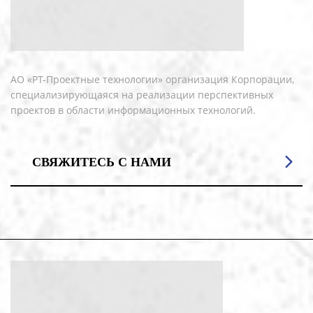
АО «РТ-Проектные технологии» организация Корпорации,
специализирующаяся на реализации перспективных
проектов в области информационных технологий.
СВЯЖИТЕСЬ С НАМИ
Телефон: +7 (495) 181-96-50
E-mail: info@rt-pt.ru
Офис: 101000, г. Москва, вн.тер.г. муниципальный округ
Басманный, ул Покровка, д. 43 стр. 1
ИНН 7724804619
КПП 770101001
ОГРН ОГРН 1117746729682