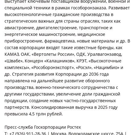
Выступает ключевым поставщиком вооружений, военной и
специальной техники в рамках гособоронзаказа. Развивает
высокотехнологичные гражданские производства в
стратегических важных для страны отраслях, таких как
авиастроение, двигателестроение, транспортное и
энергетическое машиностроение, медицинское
приборостроение, фармацевтика, новые материалы и др. В
состав корпорации входят такие известные бренды, как
КАМАЗ, ОАК, «Вертолеты России», ОДК, Уралвагонзавод,
«Швабе», Концерн «Калашников», КРЭТ, «Высокоточные
комплексы», «Рособоронэкспорт», «Росэл», «Нацимбио» и
др. Стратегия развития Корпорации до 2036 года
направлена на дальнейшее развитие оборонного
производства, военно-технического сотрудничества с
другими государствами, увеличение доли гражданской
продукции, создание новых частно-государственных
партнерств. Консолидированная выручка в 2025 году
превысила 4,5 трлн рублей.
Пресс-служба Госкорпорации Ростех
Т: +7 (926) 911-28-36 | Москва, Волоколамское шоссе, 75А |