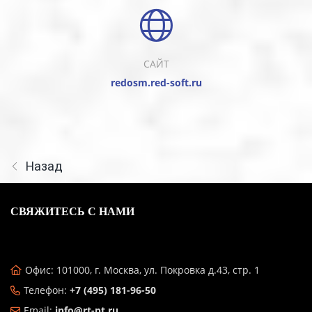
САЙТ
redosm.red-soft.ru
Назад
СВЯЖИТЕСЬ С НАМИ
Офис: 101000, г. Москва, ул. Покровка д.43, стр. 1
Телефон:
+7 (495) 181-96-50
Email:
info@rt-pt.ru