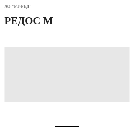
АО "РТ-РЕД"
РЕДОС М